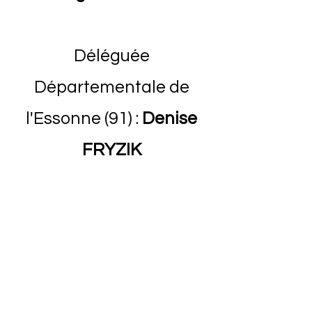
Déléguée
Départementale de
l'Essonne (91) :
Denise
FRYZIK
Délégué Départemental
de la Seine-Saint-Denis
(93) :
Alain MANGOU